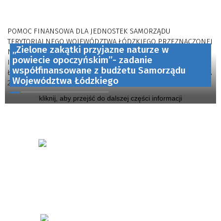
POMOC FINANSOWA DLA JEDNOSTEK SAMORZĄDU
TERYTORIALNEGO WOJEWÓDZTWA ŁÓDZKIEGO PRZEZNACZONEJ
„Zielone zakątki przyjazne naturze w
NA DOFINANSOWANIE ZADAŃ W ZAKRESIE ZIELONEJ
powiecie opoczyńskim”- zadanie
INFRASTRUKTURY W RAMACH PROJEKTU WOJEWÓDZTWO
współfinansowane z budżetu Samorządu
ŁÓDZKIE OGRODEM POLSKI - OGRODY PRZYJAZNE NATURZE NA
Województwa Łódzkiego
2024 R. NAZWA...
kliknij, aby przejść do dalszej części informacji