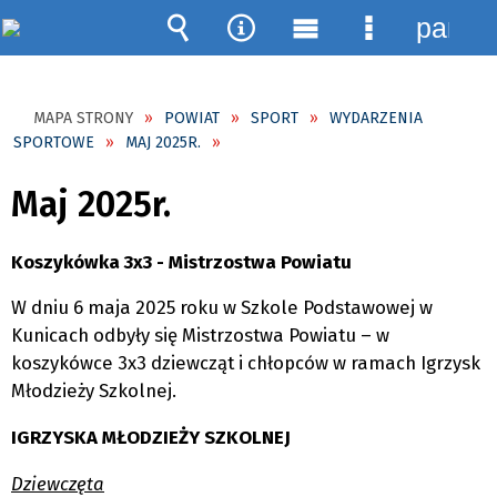
panel
Wyszukiwarka
Narzędzia
Menu
Menu
główne
szczegóło
MAPA STRONY
POWIAT
SPORT
WYDARZENIA
SPORTOWE
MAJ 2025R.
Maj 2025r.
Koszykówka 3x3 - Mistrzostwa Powiatu
W dniu 6 maja 2025 roku w Szkole Podstawowej w
Kunicach odbyły się Mistrzostwa Powiatu – w
koszykówce 3x3 dziewcząt i chłopców w ramach Igrzysk
Młodzieży Szkolnej.
IGRZYSKA MŁODZIEŻY SZKOLNEJ
Dziewczęta