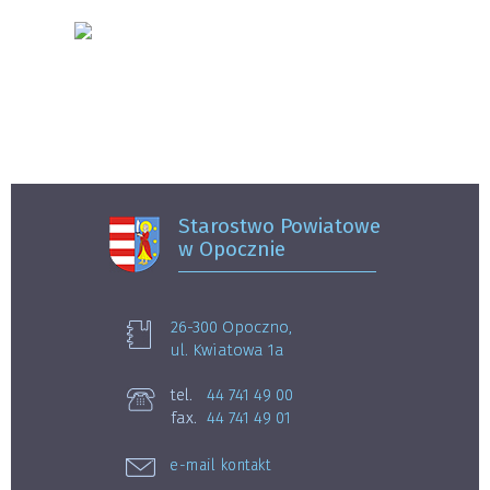
Starostwo Powiatowe
w Opocznie
26-300 Opoczno,
ul. Kwiatowa 1a
tel.
44 741 49 00
fax.
44 741 49 01
e-mail kontakt