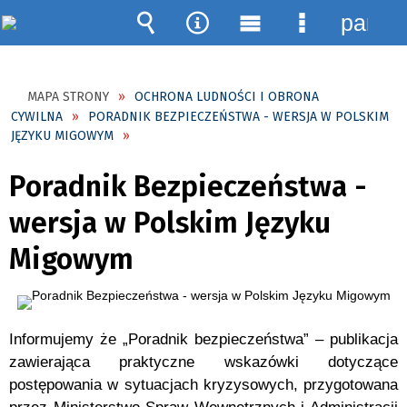
panel
Wyszukiwarka
Narzędzia
Menu
Menu
główne
szczegóło
MAPA STRONY
OCHRONA LUDNOŚCI I OBRONA
CYWILNA
PORADNIK BEZPIECZEŃSTWA - WERSJA W POLSKIM
JĘZYKU MIGOWYM
Poradnik Bezpieczeństwa -
wersja w Polskim Języku
Migowym
Informujemy że „Poradnik bezpieczeństwa” – publikacja
zawierająca praktyczne wskazówki dotyczące
postępowania w sytuacjach kryzysowych, przygotowana